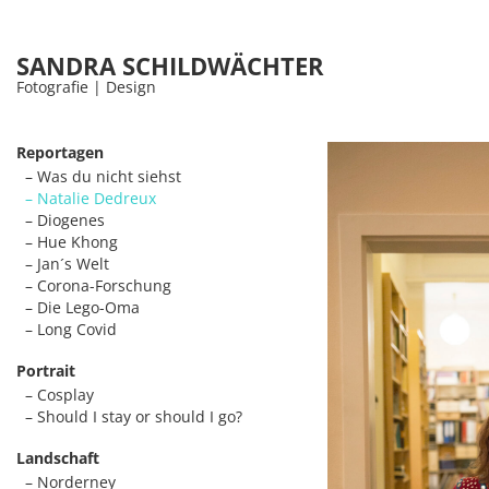
SANDRA SCHILDWÄCHTER
Fotografie | Design
Reportagen
Was du nicht siehst
Natalie Dedreux
Diogenes
Hue Khong
Jan´s Welt
Corona-Forschung
Die Lego-Oma
Long Covid
Portrait
Cosplay
Should I stay or should I go?
Landschaft
Norderney