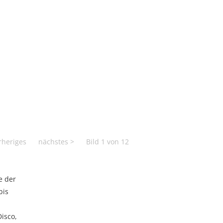
e der
bis
Disco,